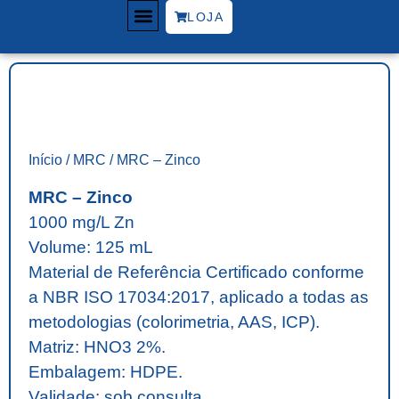
LOJA
PADRÕES MR | MRC
ÁREA DO CLIENTE
Início
/
MRC
/ MRC – Zinco
MRC – Zinco
1000 mg/L Zn
Volume: 125 mL
Material de Referência Certificado conforme
a NBR ISO 17034:2017, aplicado a todas as
metodologias (colorimetria, AAS, ICP).
Matriz: HNO3 2%.
Embalagem: HDPE.
Validade: sob consulta